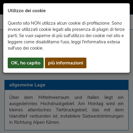
Utilizzo dei cookie
Questo sito NON utilizza alcun cookie di profilazione. Sono
invece utilizzati cookie legati alla presenza di plugin di terze
parti. Se vuoi saperne di più sull'utilizzo dei cookie nel sito e
leggere come disabilitarne l'uso, leggi l'informativa estesa
Region
Gebirge
Karnische Alpen
Julische Alpen
sull'uso dei cookie.
Karn. Voralpen
Jul. Voralpen
Hochebene
OK, ho capito
più informazioni
Unterland
Küstenland
allgemeine Lage
Über dem Mittelmeerraum und Italien liegt ein
ausgedehntes Hochdruckgebiet. Am Montag wird ein
kleines atlantisches Tiefdruckgebiet, das mit dem
Islandtief verbunden ist, instabilere Südwestströmungen
in Richtung Alpen führen.