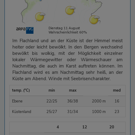
Im Flachland und an der Küste ist der Himmel meist
heiter oder leicht bewölkt. In den Bergen wechselnd
bewölkt bis wolkig, mit der Möglichkeit einzelner
lokaler Wärmegewitter oder Wärmeschauer am
Nachmittag, die auch im Karst auftreten können. Im
Flachland wird es am Nachmittag sehr heiß, an der
Küste am Abend. Winde mit Seebrisencharakter.
temp. (°C)
min
max
med
Ebene
22/25
36/38
2000 m
16
Küstenland
25/27
31/34
1000 m
23
4
12
20