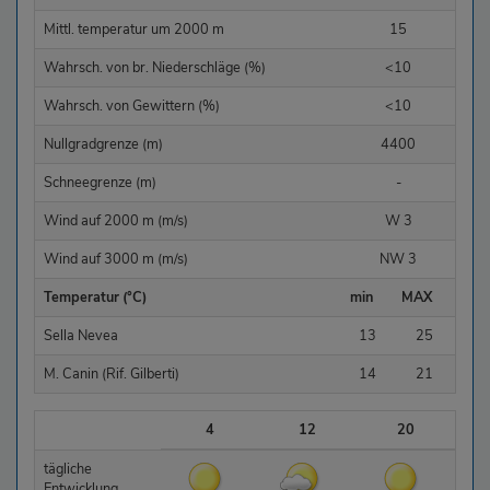
Mittl. temperatur um 2000 m
15
Wahrsch. von br. Niederschläge (%)
<10
Wahrsch. von Gewittern (%)
<10
Nullgradgrenze (m)
4400
Schneegrenze (m)
-
Wind auf 2000 m (m/s)
W 3
Wind auf 3000 m (m/s)
NW 3
Temperatur (°C)
min
MAX
Sella Nevea
13
25
M. Canin (Rif. Gilberti)
14
21
4
12
20
tägliche
Entwicklung