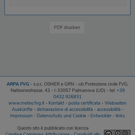
PDF drucken
ARPA FVG
- s.o.c. OSMER e GRN - c/o Protezione civile FVG,
Natisonestrasse, 43 - I-33057 Palmanova (UD) - tel.
+39
0432 926831
www.meteo.fvg.it
-
Kontakt
-
posta certificata
-
Webseiten
Auskünfte
-
dichiarazione di accessibilità
-
accessibilità
-
Impressum
-
Datenschutz und Cookie
-
Entwickler
-
links
Questo sito
è pubblicato con licenza
Creative Commons Attribuzione - Condividi allo