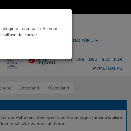
 plugin di terze parti. Se vuoi
a sull'uso dei cookie.
KONTAKTE UND INFOS
METEO FÜR ...
ITA
ENG
DEU
SLO
FUR
MYMETEO.FVG
ebene
Unterland
Küstenland
in der Höhe feuchtere westliche Strömungen für eine labilere
a erneut sehr warme Luft heran.