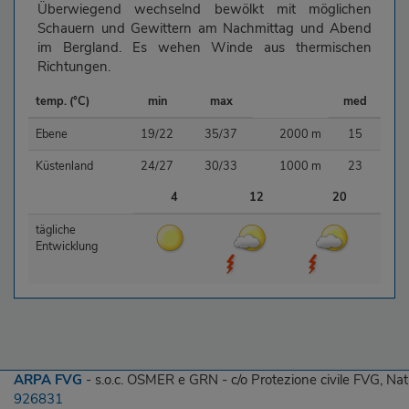
Überwiegend wechselnd bewölkt mit möglichen
Schauern und Gewittern am Nachmittag und Abend
im Bergland. Es wehen Winde aus thermischen
Richtungen.
temp. (°C)
min
max
med
Ebene
19/22
35/37
2000 m
15
Küstenland
24/27
30/33
1000 m
23
4
12
20
tägliche
Entwicklung
ARPA FVG
- s.o.c. OSMER e GRN - c/o Protezione civile FVG, Na
926831