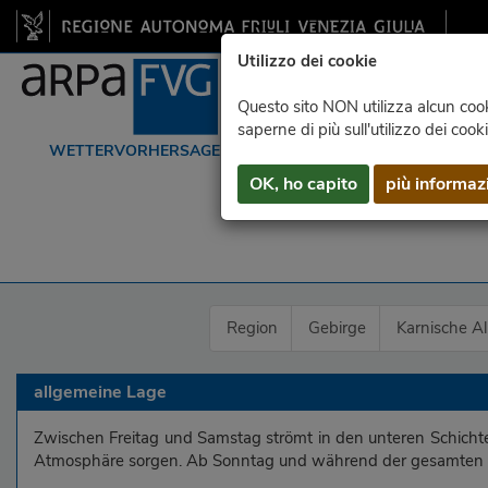
Utilizzo dei cookie
Questo sito NON utilizza alcun cooki
saperne di più sull'utilizzo dei cook
WETTERVORHERSAGEN
DATEN
RADAR
OK, ho capito
più informaz
Region
Gebirge
Karnische A
allgemeine Lage
Zwischen Freitag und Samstag strömt in den unteren Schichte
Atmosphäre sorgen. Ab Sonntag und während der gesamten k