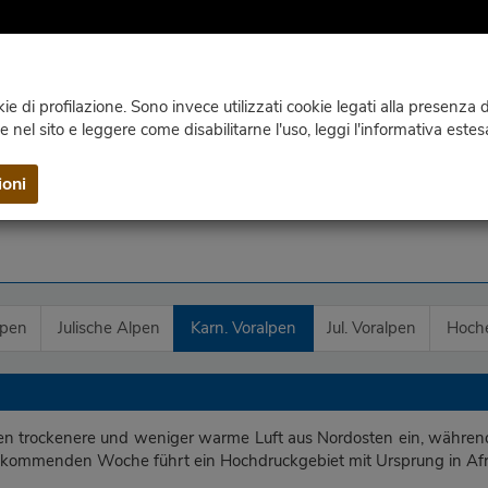
e di profilazione. Sono invece utilizzati cookie legati alla presenza di
ie nel sito e leggere come disabilitarne l'uso, leggi l'informativa estes
SATELLIT
WEBCAM
KLIMA
VERÖFFENTLICHUNGEN
ioni
lpen
Julische Alpen
Karn. Voralpen
Jul. Voralpen
Hoch
n trockenere und weniger warme Luft aus Nordosten ein, während 
ommenden Woche führt ein Hochdruckgebiet mit Ursprung in Afrik