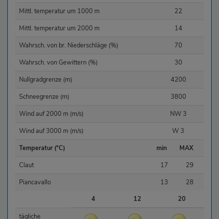
Mittl. temperatur um 1000 m
22
Mittl. temperatur um 2000 m
14
Wahrsch. von br. Niederschläge (%)
70
Wahrsch. von Gewittern (%)
30
Nullgradgrenze (m)
4200
Schneegrenze (m)
3800
Wind auf 2000 m (m/s)
NW 3
Wind auf 3000 m (m/s)
W 3
Temperatur (°C)
min
MAX
Claut
17
29
Piancavallo
13
28
4
12
20
tägliche