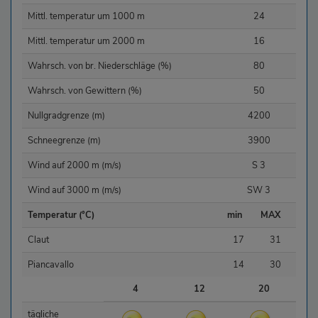
Mittl. temperatur um 1000 m
24
Mittl. temperatur um 2000 m
16
Wahrsch. von br. Niederschläge (%)
80
Wahrsch. von Gewittern (%)
50
Nullgradgrenze (m)
4200
Schneegrenze (m)
3900
Wind auf 2000 m (m/s)
S 3
Wind auf 3000 m (m/s)
SW 3
Temperatur (°C)
min
MAX
Claut
17
31
Piancavallo
14
30
4
12
20
tägliche