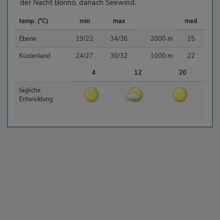
der Nacht Borino, danach Seewind.
temp. (°C)
min
max
med
Ebene
19/22
34/36
2000 m
15
Küstenland
24/27
30/32
1000 m
22
4
12
20
tägliche
Entwicklung