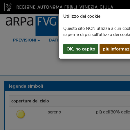
Utilizzo dei cookie
Questo sito NON utilizza alcun cooki
saperne di più sull'utilizzo dei cook
PREVISIONI
DATI
RADAR
SATELLITE
OK, ho capito
più informaz
legenda simboli
copertura del cielo
sereno
più dell'80% delle 