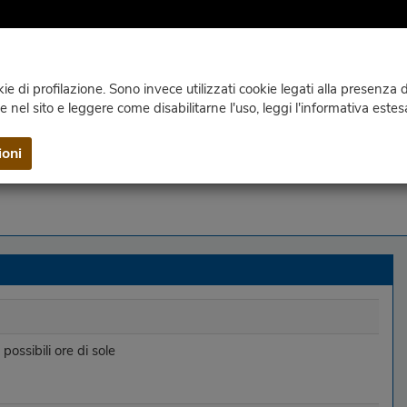
e di profilazione. Sono invece utilizzati cookie legati alla presenza di
ie nel sito e leggere come disabilitarne l'uso, leggi l'informativa estes
WEBCAM
CLIMA
PUBBLICAZIONI
CONTATTI E INF
ioni
possibili ore di sole