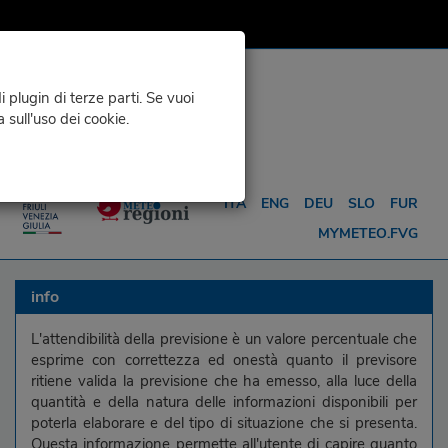
 plugin di terze parti. Se vuoi
a sull'uso dei cookie.
O
METEO PER ...
ITA
ENG
DEU
SLO
FUR
MYMETEO.FVG
info
L'attendibilità della previsione è un valore percentuale che
esprime con correttezza ed onestà quanto il previsore
ritiene valida la previsione che ha emesso, alla luce della
quantità e della natura delle informazioni disponibili per
poterla elaborare e del tipo di situazione che si presenta.
Questa informazione permette all'utente di capire quanto