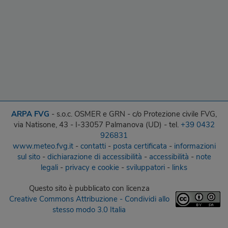
ARPA FVG
- s.o.c. OSMER e GRN - c/o Protezione civile FVG,
via Natisone, 43 - I-33057 Palmanova (UD) - tel.
+39 0432
926831
www.meteo.fvg.it
-
contatti
-
posta certificata
-
informazioni
sul sito
-
dichiarazione di accessibilità
-
accessibilità
-
note
legali
-
privacy e cookie
-
sviluppatori
-
links
Questo sito
è pubblicato con licenza
Creative Commons Attribuzione - Condividi allo
stesso modo 3.0 Italia