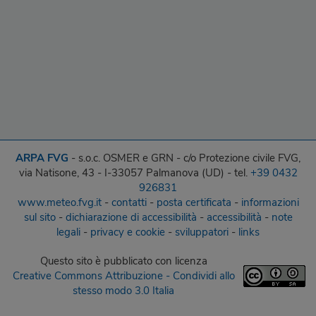
ARPA FVG
- s.o.c. OSMER e GRN - c/o Protezione civile FVG,
via Natisone, 43 - I-33057 Palmanova (UD) - tel.
+39 0432
926831
www.meteo.fvg.it
-
contatti
-
posta certificata
-
informazioni
sul sito
-
dichiarazione di accessibilità
-
accessibilità
-
note
legali
-
privacy e cookie
-
sviluppatori
-
links
Questo sito
è pubblicato con licenza
Creative Commons Attribuzione - Condividi allo
stesso modo 3.0 Italia