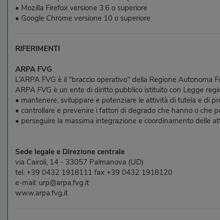
• Mozilla Firefox versione 3.6 o superiore
• Google Chrome versione 10 o superiore
RIFERIMENTI
ARPA FVG
L’ARPA FVG è il "braccio operativo" della Regione Autonoma Friul
ARPA FVG è un ente di diritto pubblico istituito con Legge regio
• mantenere, sviluppare e potenziare le attività di tutela e di p
• controllare e prevenire i fattori di degrado che hanno o che 
• perseguire la massima integrazione e coordinamento delle attivit
Sede legale e Direzione centrale
via Cairoli, 14 - 33057 Palmanova (UD)
tel. +39 0432 1918111 fax +39 0432 1918120
e-mail: urp@arpa.fvg.it
www.arpa.fvg.it