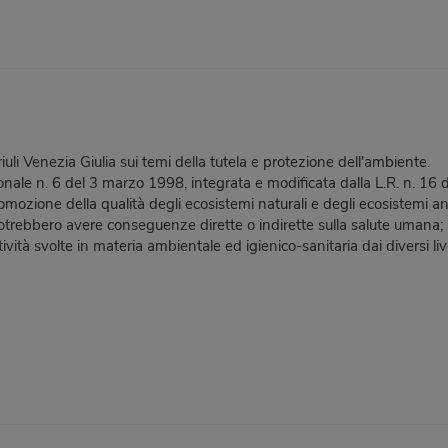
i Venezia Giulia sui temi della tutela e protezione dell'ambiente.
nale n. 6 del 3 marzo 1998, integrata e modificata dalla L.R. n. 16 d
romozione della qualità degli ecosistemi naturali e degli ecosistemi an
potrebbero avere conseguenze dirette o indirette sulla salute umana;
à svolte in materia ambientale ed igienico-sanitaria dai diversi livell