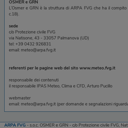
OSMER e GRN
L’Osmer e GRN è la struttura di ARPA FVG che ha il compito di e
c.18).
sede
c/o Protezione civile FVG
via Natisone, 43 - 33057 Palmanova (UD)
tel: +39 0432 926831
email: meteo@arpa.fvg.it
referenti per le pagine web del sito www.meteo.fvg.it
responsabile dei contenuti
il responsabile IPAS Meteo, Clima e CFD, Arturo Pucillo
webmaster
email: meteo@arpa.fvg.it (per domande e segnalazioni riguarda
ARPA FVG
- s.o.c. OSMER e GRN - c/o Protezione civile FVG, Nat