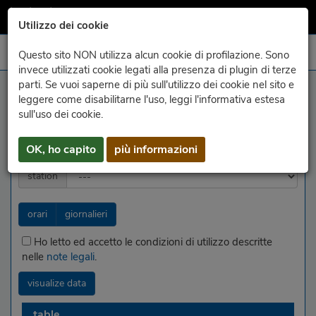
Utilizzo dei cookie
Questo sito NON utilizza alcun cookie di profilazione. Sono
invece utilizzati cookie legati alla presenza di plugin di terze
parti. Se vuoi saperne di più sull'utilizzo dei cookie nel sito e
archive - data
leggere come disabilitarne l'uso, leggi l'informativa estesa
sull'uso dei cookie.
year
month
day
OK, ho capito
più informazioni
station
orari
giornalieri
Ho letto ed accetto le condizioni di utilizzo descritte
nelle
note legali
.
visualize data
table