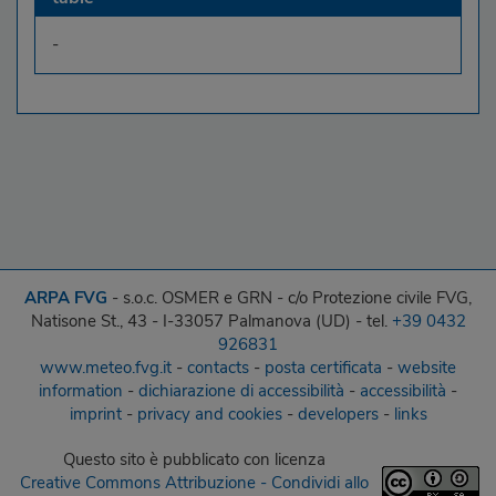
-
ARPA FVG
- s.o.c. OSMER e GRN - c/o Protezione civile FVG,
Natisone St., 43 - I-33057 Palmanova (UD) - tel.
+39 0432
926831
www.meteo.fvg.it
-
contacts
-
posta certificata
-
website
information
-
dichiarazione di accessibilità
-
accessibilità
-
imprint
-
privacy and cookies
-
developers
-
links
Questo sito
è pubblicato con licenza
Creative Commons Attribuzione - Condividi allo