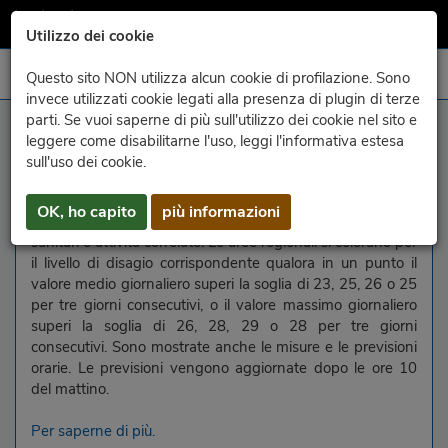
Utilizzo dei cookie
Questo sito NON utilizza alcun cookie di profilazione. Sono
invece utilizzati cookie legati alla presenza di plugin di terze
parti. Se vuoi saperne di più sull'utilizzo dei cookie nel sito e
Ondate di calore
leggere come disabilitarne l'uso, leggi l'informativa estesa
sull'uso dei cookie.
Indice di disagio bioclimatico di
Thom "Discomfort
Index"
, elaborato per la Direzione centrale salute - Area
OK, ho capito
più informazioni
della Prevenzione alla quale si rimanda per consigli
sanitari e attività correlate. Le aree regionali si colorano per
il livello di disagio corrispondente qualora in un punto il
valore medio giornaliero superi la soglia di 23, 25, 26 o 25
per tre giorni consecutivi, o il valore massimo giornaliero
superi la soglia di 26, 28, 29 o 28 per tre giorni
consecutivi. Sono mostrate anche le misure e le previsioni
orarie. Le previsioni vengono aggiornate dopo le ore 10
del mattino.
Per saperne di più.