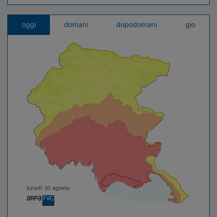
oggi
domani
dopodomani
gio