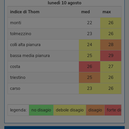
lunedì 10 agosto
indice di Thom
med
max
monti
22
26
tolmezzino
23
26
colli alta pianura
24
28
bassa media pianura
25
29
costa
26
27
triestino
25
26
carso
23
26
legenda:
no disagio
debole disagio
disagio
forte disagi