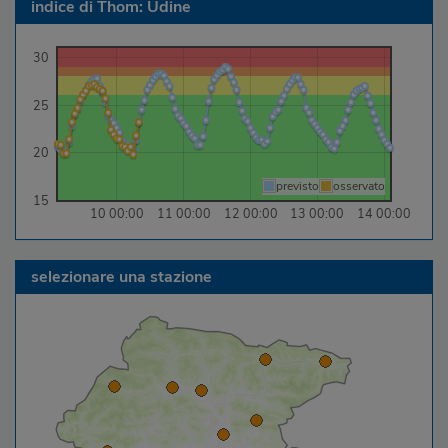
indice di Thom: Udine
30
25
20
previsto
osservato
15
10 00:00
11 00:00
12 00:00
13 00:00
14 00:00
selezionare una stazione