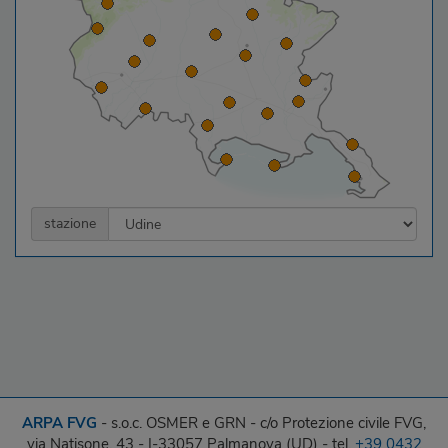
stazione
ARPA FVG
- s.o.c. OSMER e GRN - c/o Protezione civile FVG,
via Natisone, 43 - I-33057 Palmanova (UD) - tel.
+39 0432