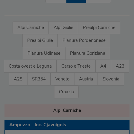
Alpi Carniche
Alpi Giulie
Prealpi Carniche
Prealpi Giulie
Pianura Pordenonese
Pianura Udinese
Pianura Goriziana
Costa ovest e Laguna
Carso e Trieste
A4
A23
A28
SR354
Veneto
Austria
Slovenia
Croazia
Alpi Carniche
Ampezzo - loc. Cjavuignis