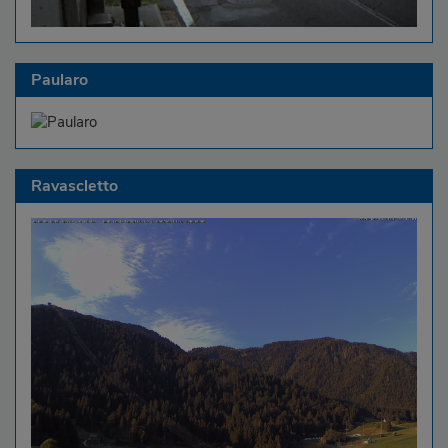
Paularo
Ravascletto