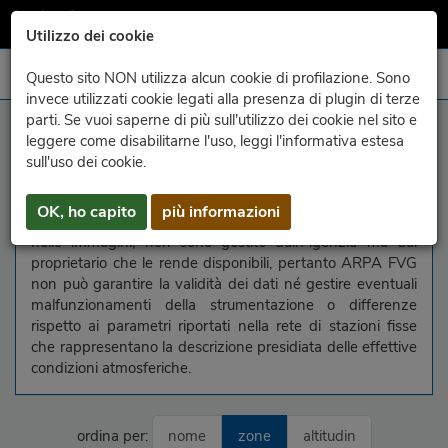
Utilizzo dei cookie
Questo sito NON utilizza alcun cookie di profilazione. Sono
invece utilizzati cookie legati alla presenza di plugin di terze
parti. Se vuoi saperne di più sull'utilizzo dei cookie nel sito e
informazions
leggere come disabilitarne l'uso, leggi l'informativa estesa
sull'uso dei cookie.
In questa pagina vengono raggruppate le immagini delle
webcam liberamente disponibili in rete. Le webcam, come
OK, ho capito
più informazioni
le informazioni relative ai parametri meteorologici riportati
nelle immagini, non sono gestite dall'Agenzia ma dal
proprietario che le rende disponibili, pertanto ARPA FVG
non può garantire la validità dei dati né gestire eventuali
malfunzionamenti della strumentazione o differenze
rispetto ai parametri riportati nella rete di stazioni fisse
che rappresentano la descrizione presidiata delle effettive
condizioni atmosferiche.
ordina per:
nome
zone
altitudin